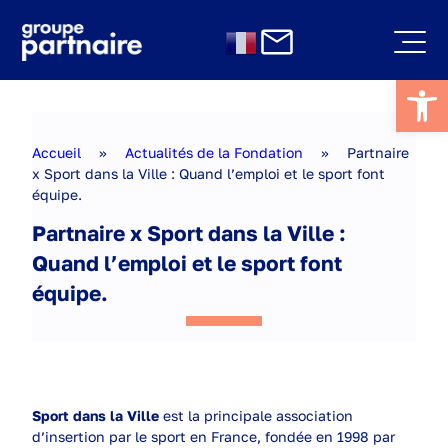
Aller
au
contenu
Notre
groupe
Ouvrir l
Nos
Le Groupe
spécialisations
Notre
RSE
expertise
Le retail
Accueil
»
Actualités de la Fondation
»
Partnaire
Fondation
Nos valeurs
Le transport
Adhérent au
x Sport dans la Ville : Quand l’emploi et le sport font
Partnaire
Les chiffres
L’industrie
Pacte
équipe.
Espace
clés
Le BTP
Mondial des
Qui
presse
Notre
Le nucléaire
Nations
sommes-
Partnaire x Sport dans la Ville :
Nous
histoire
L’agroalimentaire
Unies
nous ?
Quand l’emploi et le sport font
rejoindre
Les
Notre rapport
Nos
certifications
RSE
piliers
équipe.
Nos
Actualités
engagements
de la
Notre raison
Fondation
d’être
Appel à
projets
2026
Sport dans la Ville
est la principale association
(clôturé)
d’insertion par le sport en France, fondée en 1998 par